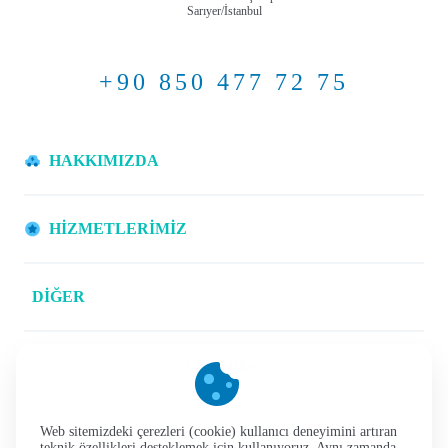
Sarıyer/İstanbul
+90 850 477 72 75
HAKKIMIZDA
HİZMETLERİMİZ
DİĞER
Çerez Politikası
Gizlilik Politikası
Web sitemizdeki çerezleri (cookie) kullanıcı deneyimini artıran
Kişisel Verilerin Korunması
teknik özellikleri desteklemek için kullanıyoruz. Aynı zamanda