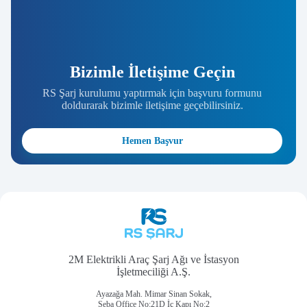
Bizimle İletişime Geçin
RS Şarj kurulumu yaptırmak için başvuru formunu
doldurarak bizimle iletişime geçebilirsiniz.
Hemen Başvur
2M Elektrikli Araç Şarj Ağı ve İstasyon
İşletmeciliği A.Ş.
Ayazağa Mah. Mimar Sinan Sokak,
Seba Office No:21D İç Kapı No:2